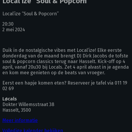
Local’ize “Soul & Popcorn”
Local’ize “Soul & Popcorn”
20:30
2 mei 2024
Duik in de nostalgische vibes met Local’ize! Elke eerste
donderdag van de maand brengt DJ Dirk Jacobs de tofste
soul & popcorn classics terug naar Hasselt. Kick-off op 4
april, vanaf 20u30 bij Locals. Zet 4 april alvast in je agenda
en kom mee genieten op de beats van vroeger.
Eerst een hapje komen eten? Reserveer je tafel via 011 19
02 69
Løcals
Dokter Willemsstraat 38
Hasselt
,
3500
Meer informatie
Volledige kalender bekijken